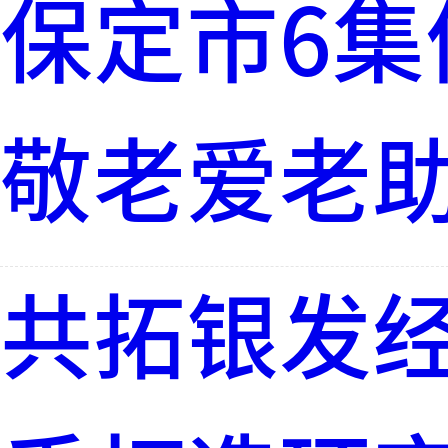
保定市6集
敬老爱老
共拓银发