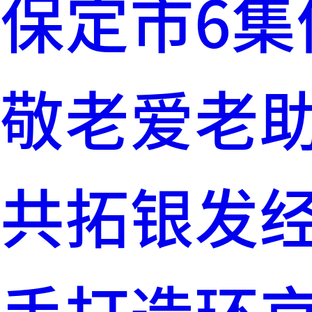
保定市6集
敬老爱老
共拓银发