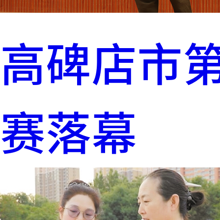
高碑店市
赛落幕