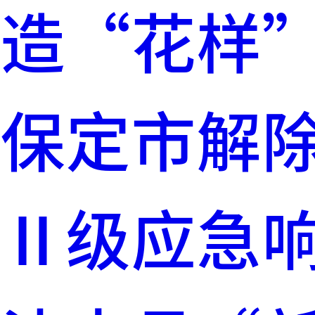
造“花样
保定市解
Ⅱ级应急