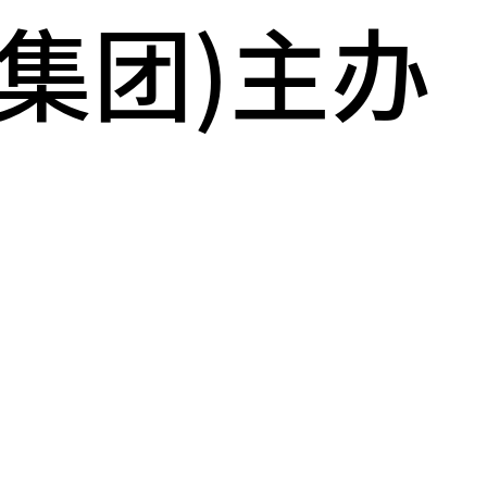
集团)主办