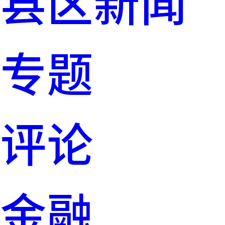
县区新闻
专题
评论
金融