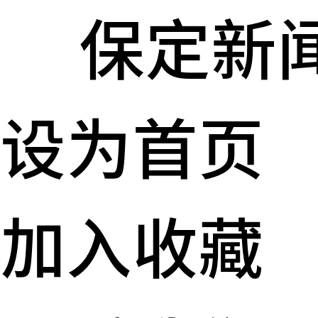
保定新
设为首页
加入收藏