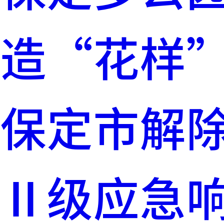
造“花样
保定市解
Ⅱ级应急