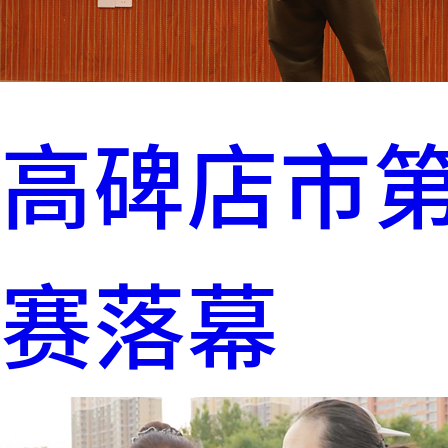
高碑店市
赛落幕