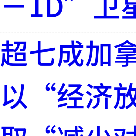
－1D”卫
超七成加
以“经济放