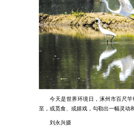
今天是世界环境日，涿州市百尺竿
至，或觅食、或嬉戏，勾勒出一幅灵动
刘永兴摄