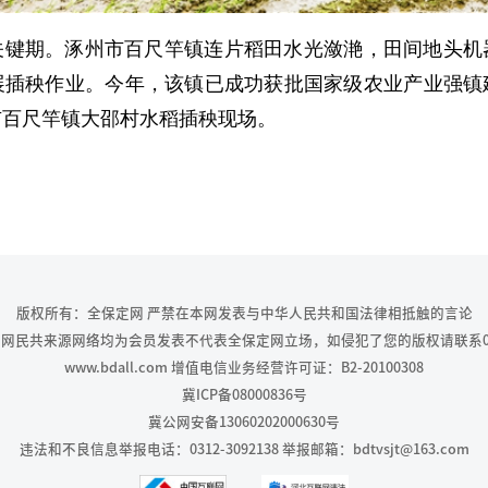
关键期。涿州市百尺竿镇连片稻田水光潋滟，田间地头机
展插秧作业。今年，该镇已成功获批国家级农业产业强镇
市百尺竿镇大邵村水稻插秧现场。
版权所有：全保定网 严禁在本网发表与中华人民共和国法律相抵触的言论
网民共来源网络均为会员发表不代表全保定网立场，如侵犯了您的版权请联系0312-
www.bdall.com 增值电信业务经营许可证：B2-20100308
冀ICP备08000836号
冀公网安备13060202000630号
违法和不良信息举报电话：0312-3092138 举报邮箱：bdtvsjt@163.com