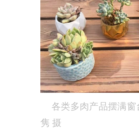
各类多肉产品摆满窗
隽 摄