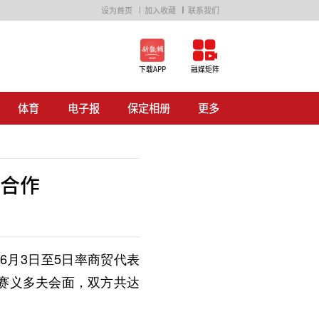
设为首页
加入收藏
联系我们
下载APP
融媒矩阵
体育
电子报
保定相册
更多
汽车
房产
E时代
荷花淀
生活资讯
公益广告
合作
6月3日至5日率商贸代表
赛义多夫会面，双方共达